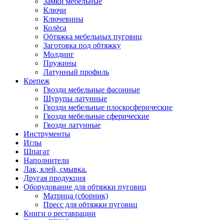
Замки мебельные
Ключи
Ключевины
Колёса
Обтяжка мебельных пуговиц
Заготовка под обтяжку
Молдинг
Пружины
Латунный профиль
Крепеж
Гвозди мебельные фасонные
Шурупы латунные
Гвозди мебельные плоскосферические
Гвозди мебельные сферические
Гвозди латунные
Инструменты
Иглы
Шпагат
Наполнители
Лак, клей, смывка.
Другая продукция
Оборудование для обтяжки пуговиц
Матрица (сборник)
Пресс для обтяжки пуговиц
Книги о реставрации