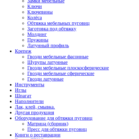
Замки мебельные
Ключи
Ключевины
Колёса
Обтяжка мебельных пуговиц
Заготовка под обтяжку
Молдинг
Пружины
Латунный профиль
Крепеж
Гвозди мебельные фасонные
Шурупы латунные
Гвозди мебельные плоскосферические
Гвозди мебельные сферические
Гвозди латунные
Инструменты
Иглы
Шпагат
Наполнители
Лак, клей, смывка.
Другая продукция
Оборудование для обтяжки пуговиц
Матрица (сборник)
Пресс для обтяжки пуговиц
Книги о реставрации