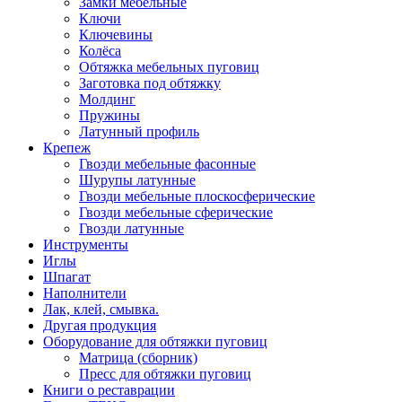
Замки мебельные
Ключи
Ключевины
Колёса
Обтяжка мебельных пуговиц
Заготовка под обтяжку
Молдинг
Пружины
Латунный профиль
Крепеж
Гвозди мебельные фасонные
Шурупы латунные
Гвозди мебельные плоскосферические
Гвозди мебельные сферические
Гвозди латунные
Инструменты
Иглы
Шпагат
Наполнители
Лак, клей, смывка.
Другая продукция
Оборудование для обтяжки пуговиц
Матрица (сборник)
Пресс для обтяжки пуговиц
Книги о реставрации