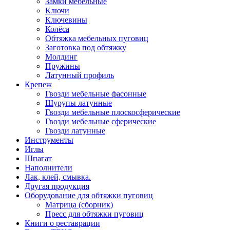
Замки мебельные
Ключи
Ключевины
Колёса
Обтяжка мебельных пуговиц
Заготовка под обтяжку
Молдинг
Пружины
Латунный профиль
Крепеж
Гвозди мебельные фасонные
Шурупы латунные
Гвозди мебельные плоскосферические
Гвозди мебельные сферические
Гвозди латунные
Инструменты
Иглы
Шпагат
Наполнители
Лак, клей, смывка.
Другая продукция
Оборудование для обтяжки пуговиц
Матрица (сборник)
Пресс для обтяжки пуговиц
Книги о реставрации