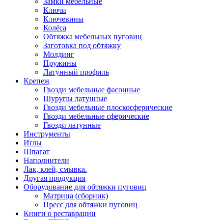
Замки мебельные
Ключи
Ключевины
Колёса
Обтяжка мебельных пуговиц
Заготовка под обтяжку
Молдинг
Пружины
Латунный профиль
Крепеж
Гвозди мебельные фасонные
Шурупы латунные
Гвозди мебельные плоскосферические
Гвозди мебельные сферические
Гвозди латунные
Инструменты
Иглы
Шпагат
Наполнители
Лак, клей, смывка.
Другая продукция
Оборудование для обтяжки пуговиц
Матрица (сборник)
Пресс для обтяжки пуговиц
Книги о реставрации