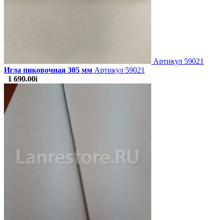
Артикул
59021
Игла пиковочная 305 мм
Артикул 59021
1 690.00
i