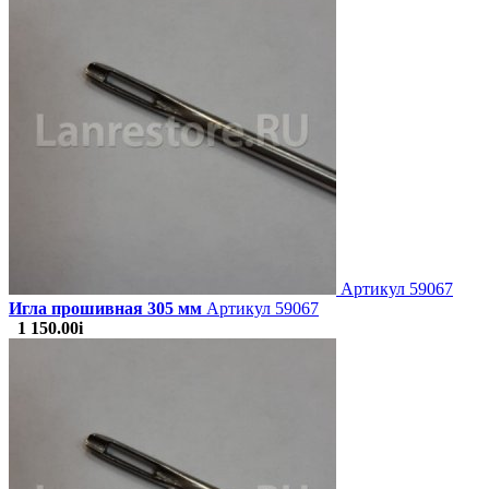
Артикул
59067
Игла прошивная 305 мм
Артикул 59067
1 150.00
i