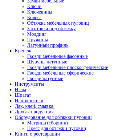
Замки мебельные
Ключи
Ключевины
Колёса
Обтяжка мебельных пуговиц
Заготовка под обтяжку
Молдинг
Пружины
Латунный профиль
Крепеж
Гвозди мебельные фасонные
Шурупы латунные
Гвозди мебельные плоскосферические
Гвозди мебельные сферические
Гвозди латунные
Инструменты
Иглы
Шпагат
Наполнители
Лак, клей, смывка.
Другая продукция
Оборудование для обтяжки пуговиц
Матрица (сборник)
Пресс для обтяжки пуговиц
Книги о реставрации